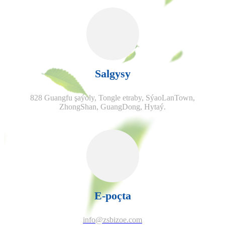
Salgysy
828 Guangfu şaýoly, Tongle etraby, SýaoLanTown,
ZhongShan, GuangDong, Hytaý.
E-poçta
info@zsbizoe.com