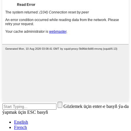
Gözlemek üçin enter-e basyň ýa-da
ýapmak üçin ESC basyň
English
French