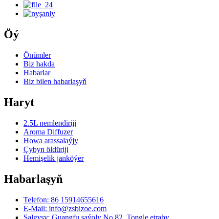
Öý
Önümler
Biz hakda
Habarlar
Biz bilen habarlaşyň
Haryt
2.5L nemlendiriji
Aroma Diffuzer
Howa arassalaýjy
Çybyn öldüriji
Hemişelik janköýer
Habarlaşyň
Telefon: 86 15914655616
E-Mail: info@zsbizoe.com
Salgysy: Guangfu şaýoly No.82, Tongle etraby,