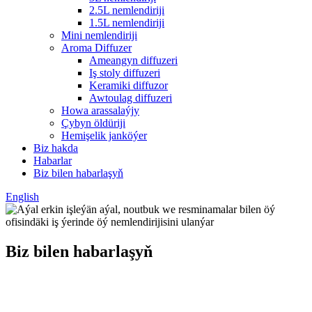
2.5L nemlendiriji
1.5L nemlendiriji
Mini nemlendiriji
Aroma Diffuzer
Ameangyn diffuzeri
Iş stoly diffuzeri
Keramiki diffuzor
Awtoulag diffuzeri
Howa arassalaýjy
Çybyn öldüriji
Hemişelik janköýer
Biz hakda
Habarlar
Biz bilen habarlaşyň
English
Biz bilen habarlaşyň