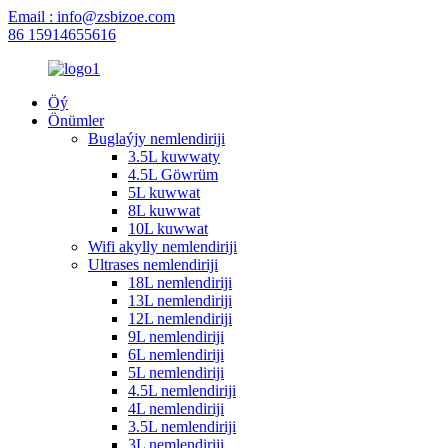
Email : info@zsbizoe.com
86 15914655616
Öý
Önümler
Buglaýjy nemlendiriji
3.5L kuwwaty
4.5L Göwrüm
5L kuwwat
8L kuwwat
10L kuwwat
Wifi akylly nemlendiriji
Ultrases nemlendiriji
18L nemlendiriji
13L nemlendiriji
12L nemlendiriji
9L nemlendiriji
6L nemlendiriji
5L nemlendiriji
4.5L nemlendiriji
4L nemlendiriji
3.5L nemlendiriji
3L nemlendiriji