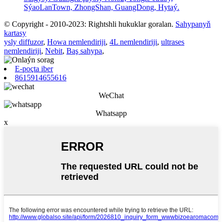
SýaoLanTown, ZhongShan, GuangDong, Hytaý.
© Copyright - 2010-2023: Rightshli hukuklar goralan.
Sahypanyň
kartasy
ysly diffuzor
,
Howa nemlendiriji
,
4L nemlendiriji
,
ultrases
nemlendiriji
,
Nebit
,
Baş sahypa
,
E-poçta iber
8615914655616
WeChat
Whatsapp
x