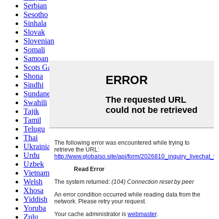
Serbian
Sesotho
Sinhala
Slovak
Slovenian
Somali
Samoan
Scots Gaelic
Shona
Sindhi
Sundanese
Swahili
Tajik
Tamil
Telugu
Thai
Ukrainian
Urdu
Uzbek
Vietnamese
Welsh
Xhosa
Yiddish
Yoruba
Zulu