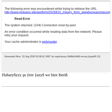
Habaryňyzy şu ýere ýazyň we bize iberiň